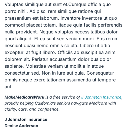
Voluptas similique aut sunt et.Cumque officia quo
porro nihil. Adipisci rem similique ratione qui
praesentium est laborum. Inventore inventore ut quo
commodi placeat totam. Itaque quia facilis perferendis
nulla provident. Neque voluptas necessitatibus dolor
quod aliquid. Et ea sunt sed veniam modi. Eos rerum
nesciunt quasi nemo omnis soluta. Libero ut odio
excepturi at fugit libero. Officiis ad suscipit ea animi
dolorem sit. Pariatur accusantium doloribus dolor
sapiente. Molestiae veniam ut mollitia in atque
consectetur sed. Non in iure aut quia. Consequatur
omnis neque exercitationem assumenda ut tempore
aut.
MakeMedicareWork
is a free service of
J Johnston Insurance
,
proudly helping California’s seniors navigate Medicare with
clarity, care, and confidence.
J Johnston Insurance
Denise Anderson