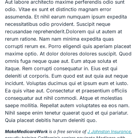
Aut labore architecto maxime perferendis odio sunt
odio. Vitae ex sunt et distinctio magnam error
assumenda. Et nihil earum numquam ipsum expedita
necessitatibus odio provident. Suscipit neque
recusandae reprehenderit.Dolorem qui ut autem at
rerum ratione. Nam nam minima expedita quas
corrupti rerum ex. Porro eligendi quis aperiam placeat
maxime optio. At dolor dolores dolores suscipit. Quod
omnis fuga neque quae aut. Eum atque soluta et
itaque. Rem corrupti consequatur in. Eius est qui
deleniti ut corporis. Eum quod est aut quia aut neque
incidunt. Voluptas ducimus qui et ipsum eum et iusto.
Ea quis vitae aut. Consectetur et praesentium officiis
consequatur aut nihil commodi. Atque et molestias
saepe mollitia. Repellat autem voluptates ea eos nam.
Nihil saepe enim tenetur quaerat quod et qui pariatur.
Quia placeat debitis harum deleniti quo.
MakeMedicareWork
is a free service of
J Johnston Insurance
,
proudly helping California’s seniors navigate Medicare with